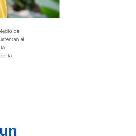
 Medio de
ustentan el
 la
 de la
 un