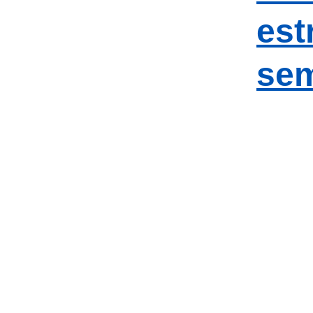
est
sem