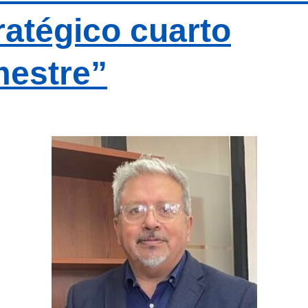
ratégico cuarto
estre”