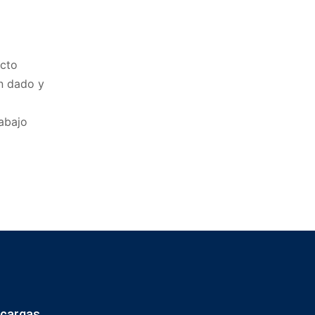
ecto
n dado y
abajo
cargas