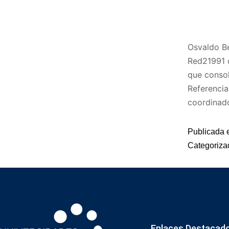
Osvaldo Be
Red21991 c
que consol
Referencia
coordinad
Publicada 
Categoriz
Enlaces Destacad