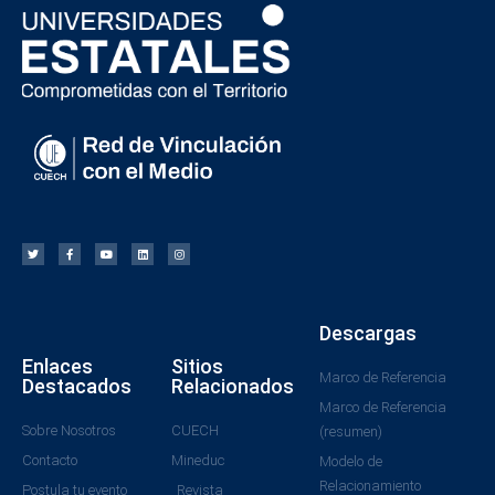
Descargas
Enlaces
Sitios
Marco de Referencia
Destacados
Relacionados
Marco de Referencia
Sobre Nosotros
CUECH
(resumen)
Contacto
Mineduc
Modelo de
Relacionamiento
Postula tu evento
Revista