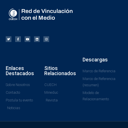
Descargas
Enlaces
Sitios
Marco de Referencia
Destacados
Relacionados
Marco de Referencia
Sobre Nosotros
CUECH
(resumen)
Contacto
Mineduc
Modelo de
Relacionamiento
Postula tu evento
Revista
Noticias