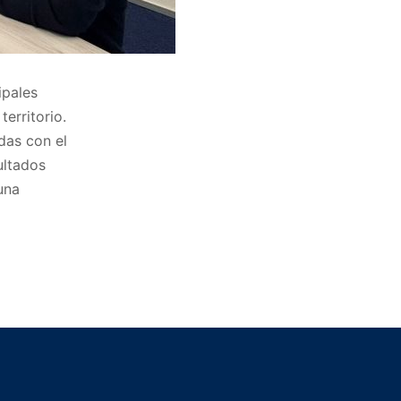
ipales
erritorio.
das con el
ultados
una