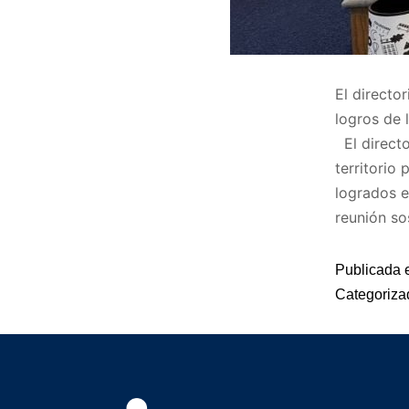
El directo
logros de 
El directo
territorio
logrados e
reunión s
Publicada 
Categoriz