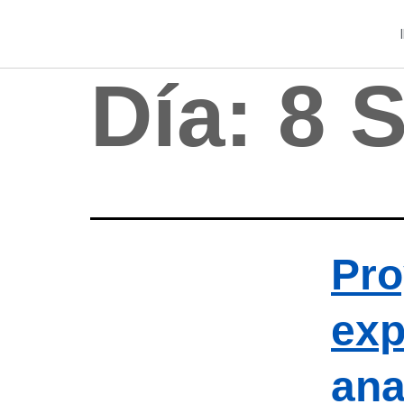
Día:
8 
Pro
exp
ana