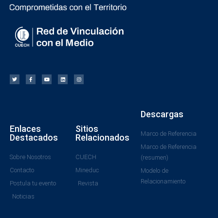
Descargas
Enlaces
Sitios
Marco de Referencia
Destacados
Relacionados
Marco de Referencia
Sobre Nosotros
CUECH
(resumen)
Contacto
Mineduc
Modelo de
Relacionamiento
Postula tu evento
Revista
Noticias