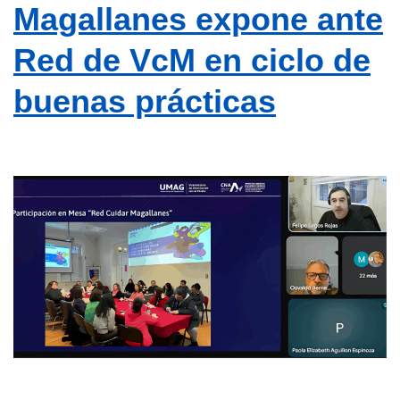
Magallanes expone ante
Red de VcM en ciclo de
buenas prácticas