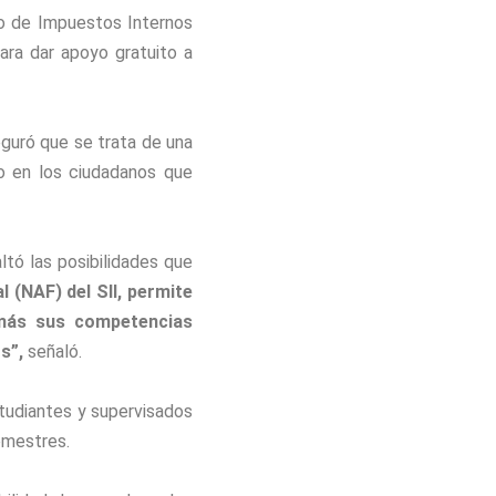
io de Impuestos Internos
ara dar apoyo gratuito a
eguró que se trata de una
mo en los ciudadanos que
ltó las posibilidades que
 (NAF) del SII, permite
emás sus competencias
s”,
señaló.
tudiantes y supervisados
emestres.