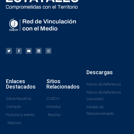
Descargas
Enlaces
Sitios
Marco de Referencia
Destacados
Relacionados
Marco de Referencia
Sobre Nosotros
CUECH
(resumen)
Contacto
Mineduc
Modelo de
Relacionamiento
Postula tu evento
Revista
Noticias