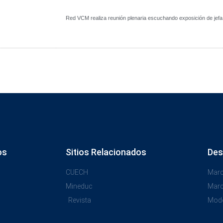
Red VCM realiza reunión plenaria escuchando exposición de jefa 
os
Sitios Relacionados
Des
CUECH
Marc
Mineduc
Marc
Revista
Mode