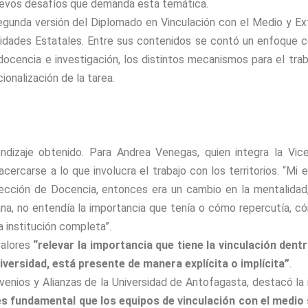
nuevos desafíos que demanda esta temática.
gunda versión del Diplomado en Vinculación con el Medio y Ext
idades Estatales. Entre sus contenidos se contó un enfoque c
e docencia e investigación, los distintos mecanismos para el tr
ionalización de la tarea.
endizaje obtenido. Para Andrea Venegas,
quien integra la Vi
cercarse a lo que involucra el trabajo con los territorios. “Mi 
ección de Docencia, entonces era un cambio en la mentalidad,
ana, no entendía la importancia que tenía o cómo repercutía, c
a institución completa”.
valores
“relevar la importancia que tiene la vinculación dent
versidad, está presente de manera explícita o implícita”
.
venios y Alianzas de la Universidad de Antofagasta, destacó la
e es fundamental que los equipos de vinculación con el medio