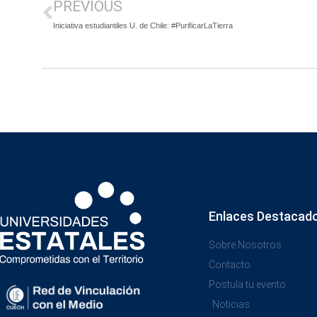
PREVIOUS
Iniciativa estudiantiles U. de Chile: #PurificarLaTierra
Enlaces Destacad
Sobre Nosotros
Contacto
Postula tu evento
Noticias