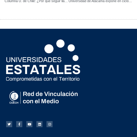
Columna U. de Chile: ¿Por qué seguir llamándole “extensión” a la Extensión Universitaria?
Universidad de Atacama expone en ciclo de buenas prácticas en VCM