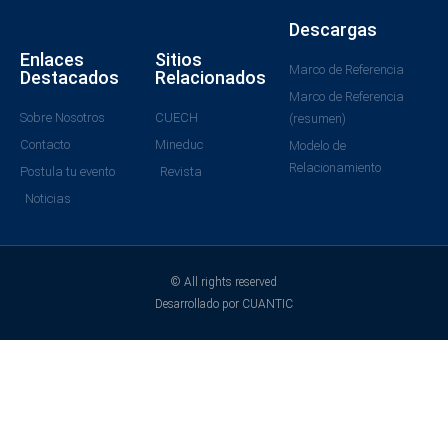
Descargas
Enlaces
Sitios
Marco de Referencia
Destacados
Relacionados
Marco de Referencia
Sobre Nosotros
CUECH
(resumen)
Contacto
Mineduc
Modelo de
Relacionamiento
Postula tu evento
Revista
Noticias
© All rights reserved
Desarrollado por CUANTIC