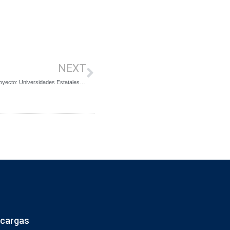
NEXT
Red de VcM se reúne para evaluar avances y proyecciones del Proyecto: Universidades Estatales comprometidas con el territorio
cargas