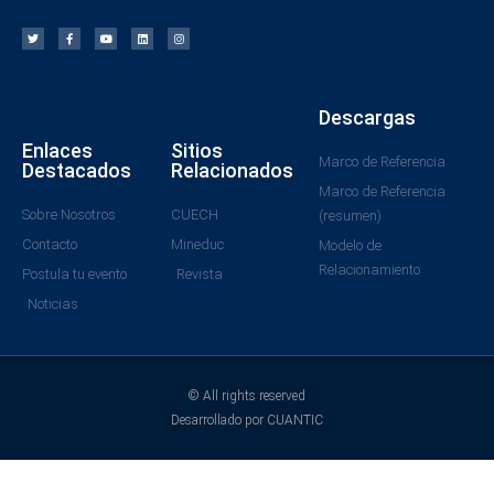
Descargas
Enlaces
Sitios
Marco de Referencia
Destacados
Relacionados
Marco de Referencia
Sobre Nosotros
CUECH
(resumen)
Contacto
Mineduc
Modelo de
Relacionamiento
Postula tu evento
Revista
Noticias
© All rights reserved
Desarrollado por CUANTIC