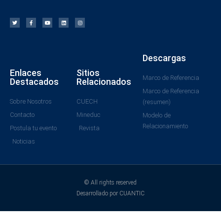
Descargas
Enlaces
Sitios
Marco de Referencia
Destacados
Relacionados
Marco de Referencia
Sobre Nosotros
CUECH
(resumen)
Contacto
Mineduc
Modelo de
Relacionamiento
Postula tu evento
Revista
Noticias
© All rights reserved
Desarrollado por CUANTIC